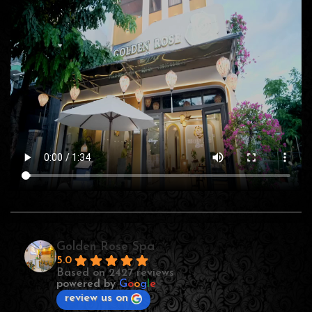
Golden Rose Spa
5.0
Based on 2427 reviews
powered by
G
o
o
g
l
e
review us on